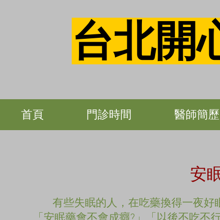
台北開
首頁
門診時間
醫師簡歷
安
有些失眠的人，在吃藥換得一夜好眠
「安眠藥會不會成癮?」「以後不吃不