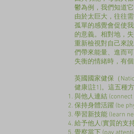
鬱為例，我們知道它
由於太巨大，往往需
孤單的感覺會促使我
的意義。相對地，失
重新檢視對自己來說
們帶來能量、進而可
失衡的情緒時，有個
英國國家健保（Natio
健康[註1]。這五種
與他人連結 (connect wit
保持身體活躍 (be physica
學習新技能 (learn new s
給予他人(實質的支持或善意) 
覺察當下 (pay attentio