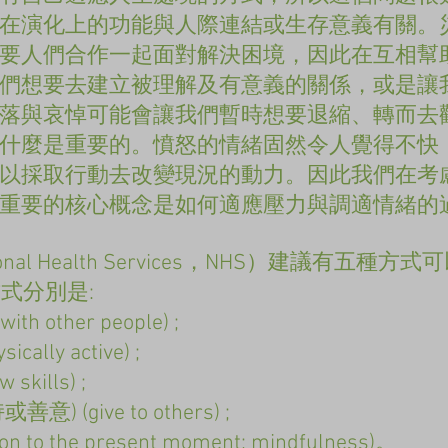
在演化上的功能與人際連結或生存意義有關。
要人們合作一起面對解決困境，因此在互相幫
們想要去建立被理解及有意義的關係，或是讓
落與哀悼可能會讓我們暫時想要退縮、轉而去
什麼是重要的。憤怒的情緒固然令人覺得不快
以採取行動去改變現況的動力。因此我們在考
重要的核心概念是如何適應壓力與調適情緒的
nal Health Services，NHS）建議有五種
方式分別是:
h other people) ;
lly active) ;
kills) ;
(give to others) ;
n to the present moment; mindfulness)。