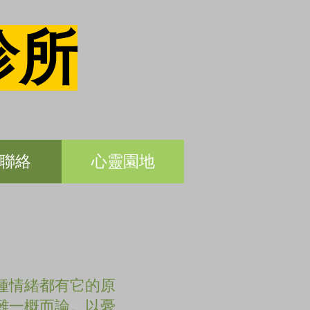
診所
聯絡
心靈園地
種情緒都有它的原
難一概而論。以憂